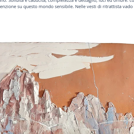
ano. Solidità e caducità, completezza e dettaglio, luci ed ombre: c
tenzione su questo mondo sensibile. Nelle vesti di ritrattista vado a