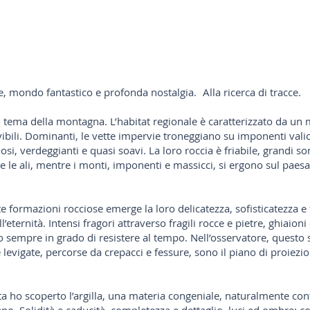
, mondo fantastico e profonda nostalgia. Alla ricerca di tracce.
il tema della montagna. L’habitat regionale è caratterizzato da un
vibili. Dominanti, le vette impervie troneggiano su imponenti vali
iosi, verdeggianti e quasi soavi. La loro roccia è friabile, grandi so
tte le ali, mentre i monti, imponenti e massicci, si ergono sul pae
te formazioni rocciose emerge la loro delicatezza, sofisticatezza e f
ll’eternità. Intensi fragori attraverso fragili rocce e pietre, ghiaio
 sempre in grado di resistere al tempo. Nell’osservatore, questo sc
 levigate, percorse da crepacci e fessure, sono il piano di proiezi
ho scoperto l’argilla, una materia congeniale, naturalmente conte