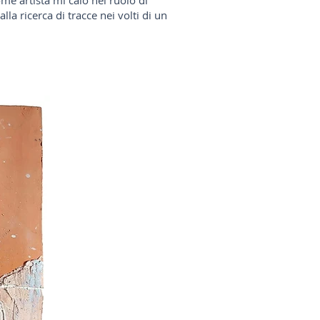
ome artista mi calo nel ruolo di
lla ricerca di tracce nei volti di un