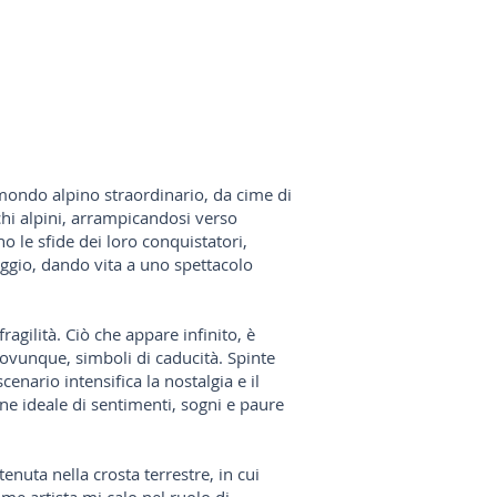
 mondo alpino straordinario, da cime di
chi alpini, arrampicandosi verso
no le sfide dei loro conquistatori,
saggio, dando vita a uno spettacolo
ragilità. Ciò che appare infinito, è
ni ovunque, simboli di caducità. Spinte
enario intensifica la nostalgia e il
one ideale di sentimenti, sogni e paure
nuta nella crosta terrestre, in cui