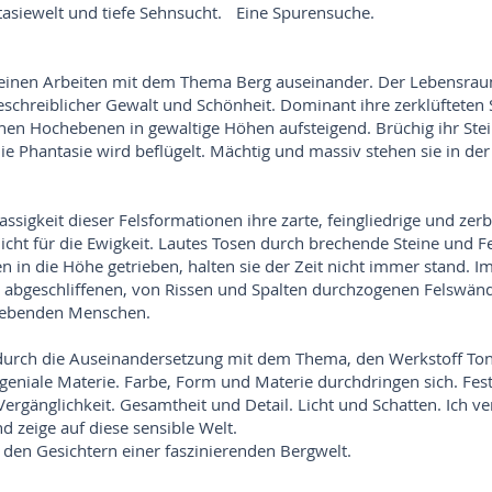
asiewelt und tiefe Sehnsucht. Eine Spurensuche.
 meinen Arbeiten mit dem Thema Berg auseinander. Der Lebensraum
eschreiblicher Gewalt und Schönheit. Dominant ihre zerklüfteten
chen Hochebenen in gewaltige Höhen aufsteigend. Brüchig ihr Stei
Die Phantasie wird beflügelt. Mächtig und massiv stehen sie in de
ssigkeit dieser Felsformationen ihre zarte, feingliedrige und zer
 Nicht für die Ewigkeit. Lautes Tosen durch brechende Steine und F
 in die Höhe getrieben, halten sie der Zeit nicht immer stand. I
 abgeschliffenen, von Rissen und Spalten durchzogenen Felswände 
 lebenden Menschen.
 durch die Auseinandersetzung mit dem Thema, den Werkstoff Ton. 
geniale Materie. Farbe, Form und Materie durchdringen sich. Fes
ergänglichkeit. Gesamtheit und Detail. Licht und Schatten. Ich ver
d zeige auf diese sensible Welt.
n den Gesichtern einer faszinierenden Bergwelt.