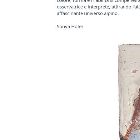
colore, forma e friabilità si compenetr
osservatrice e interprete, attirando l’at
affascinante universo alpino.
Sonya Hofer